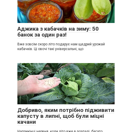
Аджика з кабачків на зиму: 50
банок за один раз!
Вже зовсім скоро літо подарує нам щедрий урожай
кабачків. Ці овочі такі універсальні, що
Добриво, яким потрібно підживити
капусту в липні, щоб були міцні
качани
Наприкінці червня, коли літо вже в розпалі, багато