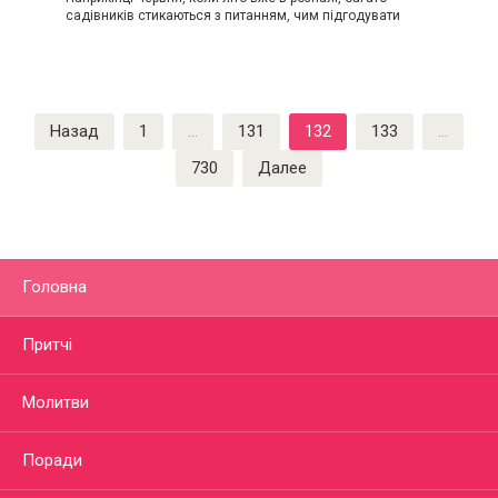
садівників стикаються з питанням, чим підгодувати
Пагинация
Назад
1
…
131
132
133
…
записей
730
Далее
Головна
Притчі
Молитви
Поради