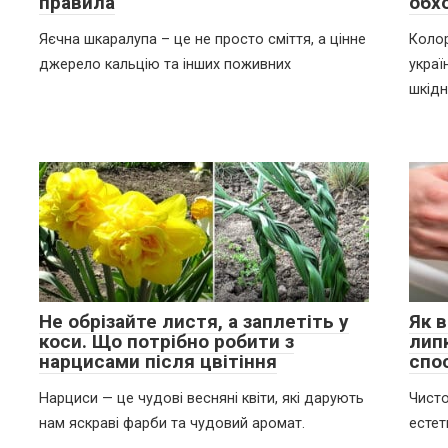
правила
обх
Яєчна шкаралупа – це не просто сміття, а цінне
Колор
джерело кальцію та інших поживних
украї
шкідн
Не обрізайте листя, а заплетіть у
Як в
коси. Що потрібно робити з
лип
нарцисами після цвітіння
спо
Нарциси — це чудові весняні квіти, які дарують
Чисто
нам яскраві фарби та чудовий аромат.
естет