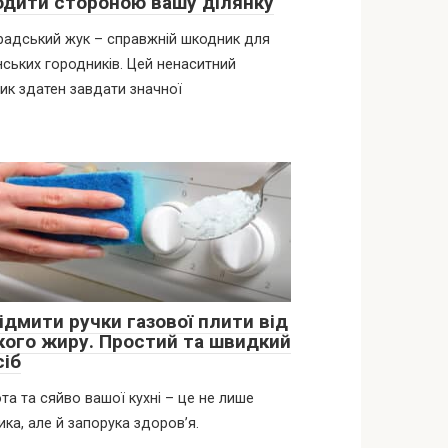
одити стороною вашу ділянку
адський жук – справжній шкодник для
нських городників. Цей ненаситний
ик здатен завдати значної
ідмити ручки газової плити від
кого жиру. Простий та швидкий
сіб
та та сяйво вашої кухні – це не лише
ика, але й запорука здоров’я.