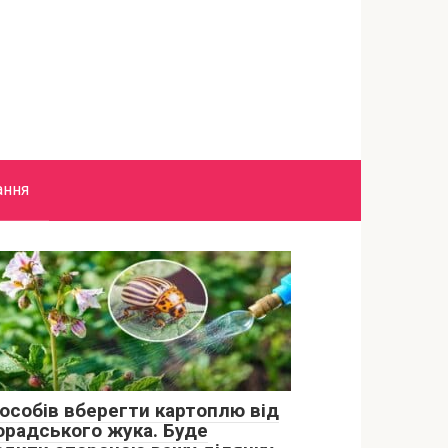
ання
пособів вберегти картоплю від
орадського жука. Буде