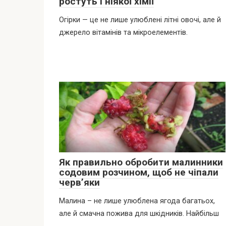
ростуть і ніякої хімії
Огірки — це не лише улюблені літні овочі, але й
джерело вітамінів та мікроелементів.
Як правильно обробити малинники
содовим розчином, щоб не чіпали
черв’яки
Малина – не лише улюблена ягода багатьох,
але й смачна пожива для шкідників. Найбільш