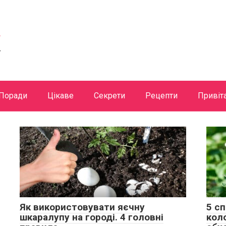
Поради
Цікаве
Секрети
Рецепти
Привіт
Як використовувати яєчну
5 с
шкаралупу на городі. 4 головні
кол