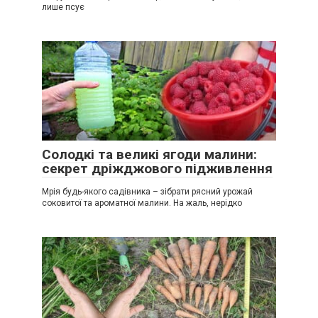
лише псує
Солодкі та великі ягоди малини:
секрет дріжджового підживлення
Мрія будь-якого садівника – зібрати рясний урожай
соковитої ​​та ароматної малини. На жаль, нерідко