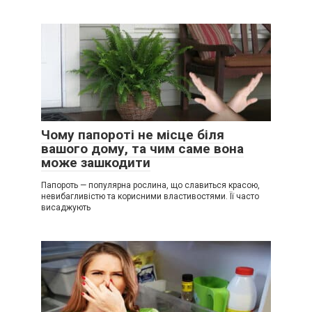
Чому папороті не місце біля
вашого дому, та чим саме вона
може зашкодити
Папороть — популярна рослина, що славиться красою,
невибагливістю та корисними властивостями. Її часто
висаджують