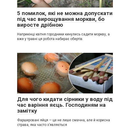
5 помилок, які не можна допускати
під час вирощування моркви, бо
виросте дрібною
Наприкінці квітня городники кинулись садити моркву, а
вже у травні ця робота набирає обертів.
Для чого кидати сірники у воду під
час варіння яєць. Господиням на
замітку
Фаршировані яйця — це не лише смачна, але й корисна
страва, яка часто з’являється