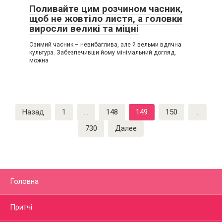
Поливайте цим розчином часник,
щоб не жовтіло листя, а головки
виросли великі та міцні
Озимий часник – невибаглива, але й вельми вдячна
культура. Забезпечивши йому мінімальний догляд,
можна
Пагинация
Назад
1
…
148
149
150
…
записей
730
Далее
Головна
Притчі