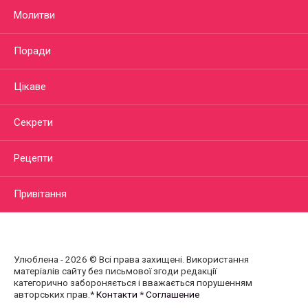
Молитви
Поради
Цікаве
Секрети
Рецепти
Привітання
Улюблена - 2026 © Всі права захищені. Використання
матеріалів сайту без письмової згоди редакції
категорично забороняється і вважається порушенням
авторських прав.*
Контакти
*
Соглашение