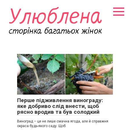
Перейти
к
контенту
Перше підживлення винограду:
яке добриво слід внести, щоб
рясно вродив та був солодкий
Виноград – це не лише смачна ягода, але й справжня
окраса будь-якого саду. Щоб