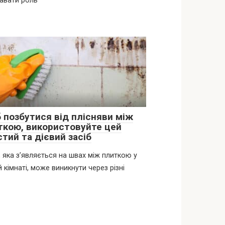
равати роль
 позбутися від плісняви між
ткою, використовуйте цей
тий та дієвий засіб
, яка з’являється на швах між плиткою у
й кімнаті, може виникнути через різні