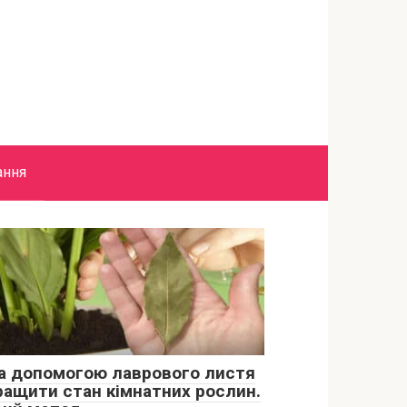
ання
за допомогою лаврового листя
ращити стан кімнатних рослин.