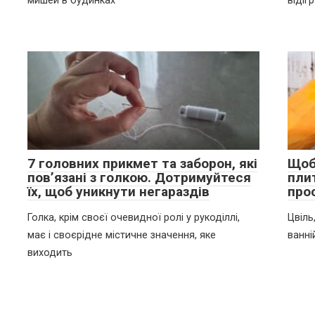
мишей в будинках
відіг
7 головних прикмет та заборон, які
Щоб
пов’язані з голкою. Дотримуйтеся
пли
їх, щоб уникнути негараздів
прос
Голка, крім своєї очевидної ролі у рукоділлі,
Цвіль
має і своєрідне містичне значення, яке
ванні
виходить