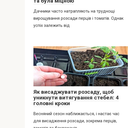
та була міцною
Дачники часто натрапляють на труднощі
вирощування розсади перців і томатів. Однак
успіх залежить від
Як висаджувати розсаду, щоб
уникнути витягування стебел: 4
головні кроки
Весняний сезон наближається, і настає час
для висадження розсади, зокрема перців,