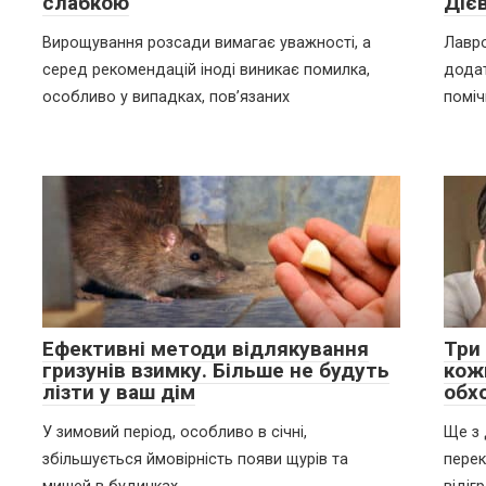
слабкою
Діє
Вирощування розсади вимагає уважності, а
Лавро
серед рекомендацій іноді виникає помилка,
додат
особливо у випадках, пов’язаних
помі
Ефективні методи відлякування
Три 
гризунів взимку. Більше не будуть
кож
лізти у ваш дім
обх
У зимовий період, особливо в січні,
Ще з 
збільшується ймовірність появи щурів та
перек