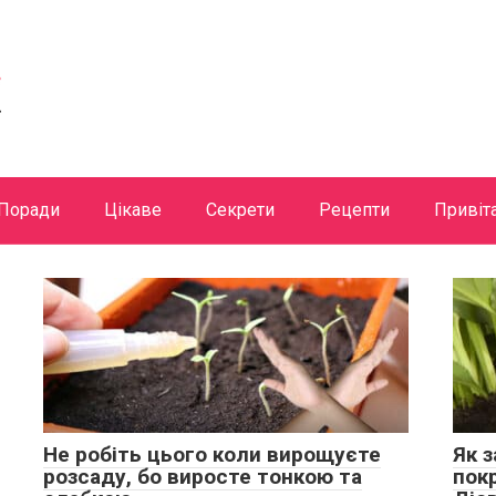
Поради
Цікаве
Секрети
Рецепти
Привіт
Не робіть цього коли вирощуєте
Як 
розсаду, бо виросте тонкою та
пок