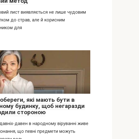
вий метод
вий лист виявляється не лише чудовим
ком до страв, але й корисним
чником для
обереги, які мають бути в
ному будинку, щоб негаразди
одили стороною
давніх-давен в народному віруванні живе
онання, що певні предмети можуть