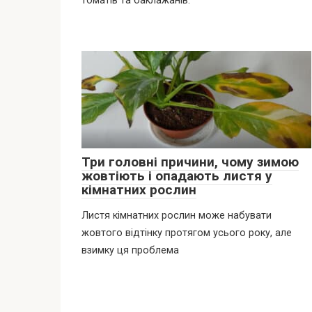
томатів та баклажанів.
Три головні причини, чому зимою
жовтіють і опадають листя у
кімнатних рослин
Листя кімнатних рослин може набувати
жовтого відтінку протягом усього року, але
взимку ця проблема