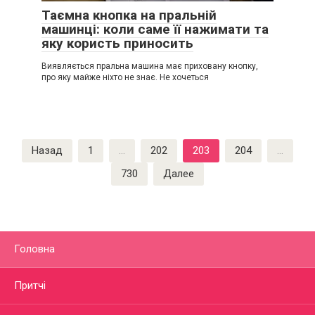
Таємна кнопка на пральній
машинці: коли саме її нажимати та
яку користь приносить
Виявляється пральна машина має приховану кнопку,
про яку майже ніхто не знає. Не хочеться
Пагинация
Назад
1
…
202
203
204
…
записей
730
Далее
Головна
Притчі