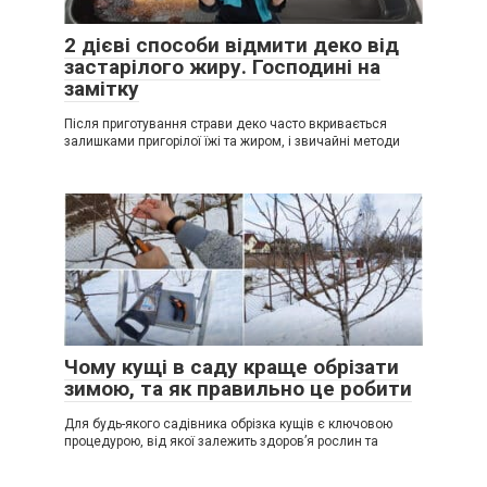
2 дієві способи відмити деко від
застарілого жиру. Господині на
замітку
Після приготування страви деко часто вкривається
залишками пригорілої їжі та жиром, і звичайні методи
Чому кущі в саду краще обрізати
зимою, та як правильно це робити
Для будь-якого садівника обрізка кущів є ключовою
процедурою, від якої залежить здоров’я рослин та