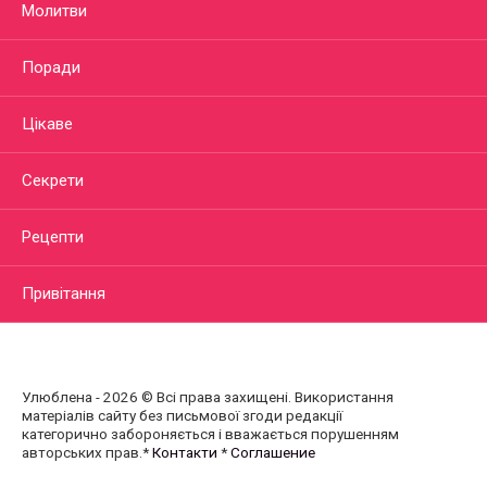
Молитви
Поради
Цікаве
Секрети
Рецепти
Привітання
Улюблена - 2026 © Всі права захищені. Використання
матеріалів сайту без письмової згоди редакції
категорично забороняється і вважається порушенням
авторських прав.*
Контакти
*
Соглашение