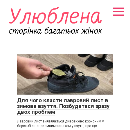
Перейти
к
контенту
Для чого класти лавровий лист в
зимове взуття. Позбудетеся зразу
двох проблем
Лавровий лист виявляється дивовижно корисним у
боротьбі з неприємним запахом у взутті, про що