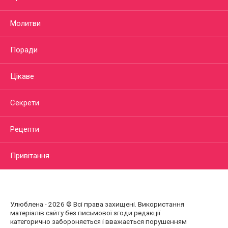
Молитви
Поради
Цікаве
Секрети
Рецепти
Привітання
Улюблена - 2026 © Всі права захищені. Використання
матеріалів сайту без письмової згоди редакції
категорично забороняється і вважається порушенням