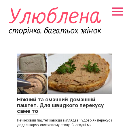
Перейти
к
контенту
Ніжний та смачний домашній
паштет. Для швидкого перекусу
саме то
Печінковий паштет завжди виглядає чудово як перекус і
додає шарму святковому столу. Сьогодні ми