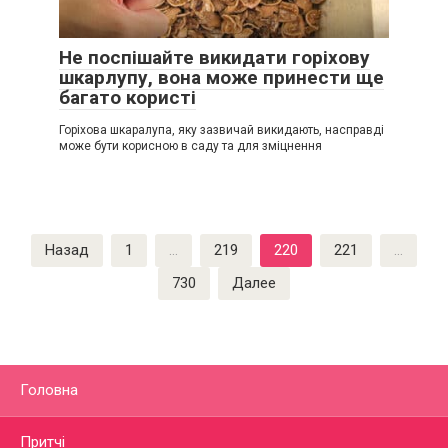
Не поспішайте викидати горіхову
шкарлупу, вона може принести ще
багато користі
Горіхова шкаралупа, яку зазвичай викидають, насправді
може бути корисною в саду та для зміцнення
Пагинация
Назад
1
…
219
220
221
…
записей
730
Далее
Головна
Притчі