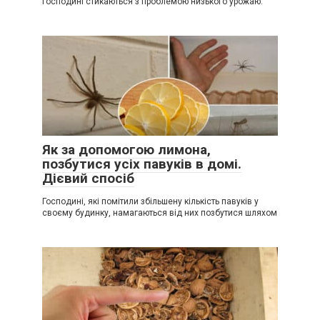
господині стикаються з проблемою низького урожаю.
Як за допомогою лимона,
позбутися усіх павуків в домі.
Дієвий спосіб
Господині, які помітили збільшену кількість павуків у
своєму будинку, намагаються від них позбутися шляхом