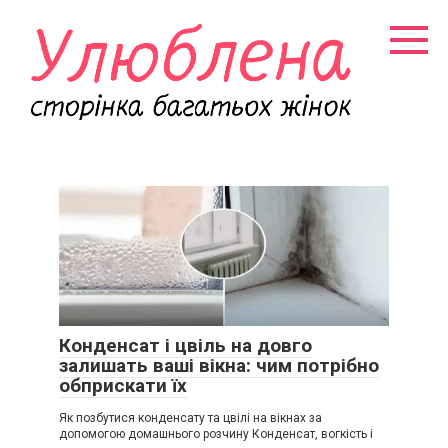
Перейти
к
контенту
Конденсат і цвіль на довго
залишать ваші вікна: чим потрібно
обприскати їх
Як позбутися конденсату та цвілі на вікнах за
допомогою домашнього розчину Конденсат, вогкість і