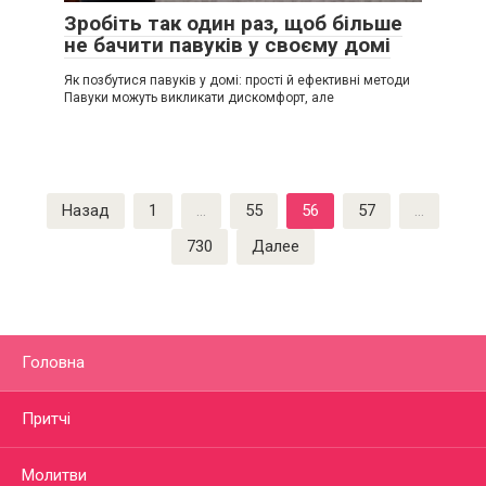
Зробіть так один раз, щоб більше
не бачити павуків у своєму домі
Як позбутися павуків у домі: прості й ефективні методи
Павуки можуть викликати дискомфорт, але
Пагинация
Назад
1
…
55
56
57
…
записей
730
Далее
Головна
Притчі
Молитви