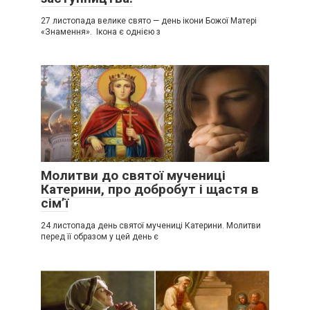
27 листопада велике свято — день ікони Божої Матері
«Знамення». Ікона є однією з
Молитви до святої мучениці
Катерини, про добробут і щастя в
сім’ї
24 листопада день святої мучениці Катерини. Молитви
перед її образом у цей день є