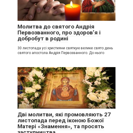
Молитва до святого Андрія
Первозванного, про здоров’я і
добробут в родині
30 листопада усі християни святкую велике свято день
святого апостола Андрія Первозванного. До нього
Дві молитви, які промовляють 27
листопада перед іконою Божої
Матері «Знамення», та просять
заступництва.