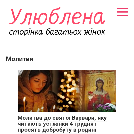
Перейти
к
контенту
Молитви
Молитва до святої Варвари, яку
читають усі жінки 4 грудня і
просять добробуту в родині