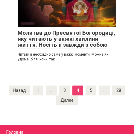
Молитва до Пресвятої Богородиці,
яку читають у важкі хвилини
життя. Носіть її завжди з собою
Читати її необхідно саме у важкі моменти. Можна як
удома, біля ікони, так і
Пагинация
Назад
1
…
3
4
5
…
28
записей
Далее
Головна