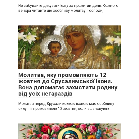
Не забувайте дякувати Богу за прожитий день. Кожного
вечора читайте цю особливу молитву. Господи,
Молитва, яку промовляють 12
жовтня до Єрусалимської ікони.
Вона допомагає захистити родину
від усіх негараздів
Молитва перед Єрусалимською іконою має особливу
силу, і її промовляють 12 жовтня, коли вшановують