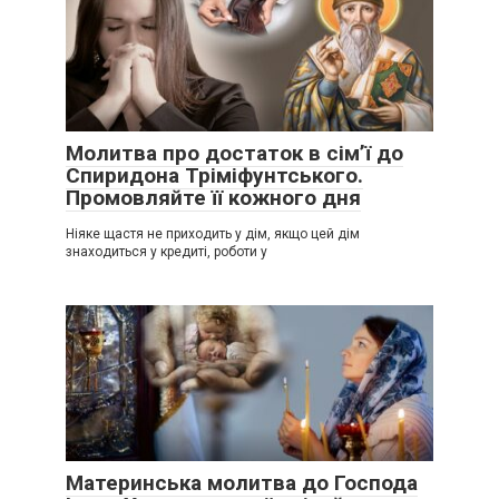
Молитва про достаток в сім’ї до
Спиридона Тріміфунтського.
Промовляйте її кожного дня
Ніяке щастя не приходить у дім, якщо цей дім
знаходиться у кредиті, роботи у
Материнська молитва до Господа