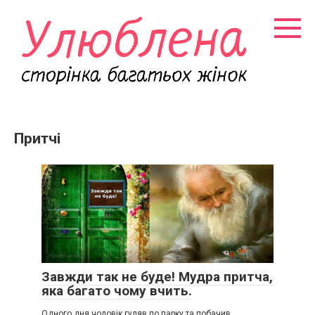
Перейти
к
контенту
Притчі
Завжди так не буде! Мудра притча,
яка багато чому вчить.
Одного дня чоловік гуляв по парку та побачив