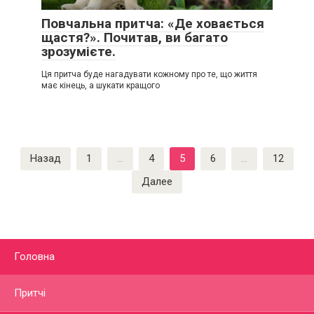
Повчальна притча: «Де ховається
щастя?». Почитав, ви багато
зрозумієте.
Ця притча буде нагадувати кожному про те, що життя
має кінець, а шукати кращого
Пагинация
Назад
1
…
4
5
6
…
12
записей
Далее
Головна
Притчі