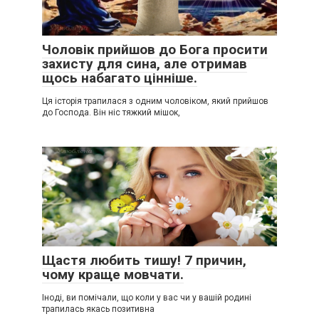
Чоловік прийшов до Бога просити
захисту для сина, але отримав
щось набагато цінніше.
Ця історія трапилася з одним чоловіком, який прийшов
до Господа. Він ніс тяжкий мішок,
Щастя любить тишу! 7 причин,
чому краще мовчати.
Іноді, ви помічали, що коли у вас чи у вашій родині
трапилась якась позитивна