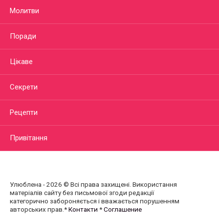
Молитви
Поради
Цікаве
Секрети
Рецепти
Привітання
Улюблена - 2026 © Всі права захищені. Використання
матеріалів сайту без письмової згоди редакції
категорично забороняється і вважається порушенням
авторських прав.*
Контакти
*
Соглашение