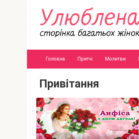
Перейти
к
контенту
Головна
Притчі
Молитви
Привітання