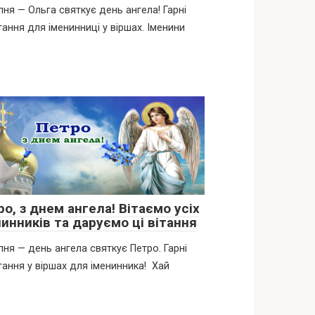
пня — Ольга святкує день ангела! Гарні
тання для іменинниці у віршах. Іменини
о, з днем ангела! Вітаємо усіх
инників та даруємо ці вітання
пня — день ангела святкує Петро. Гарні
тання у віршах для іменинника! Хай