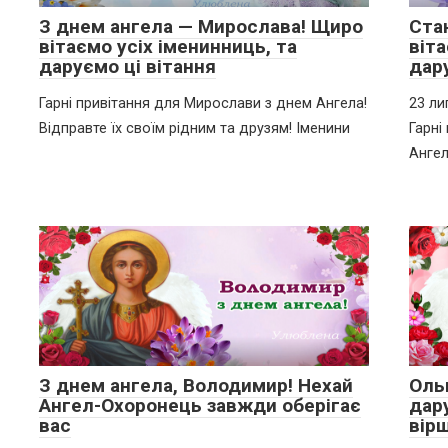
З днем ангела — Мирослава! Щиро
Ста
вітаємо усіх іменинниць, та
віта
даруємо ці вітання
дар
Гарні привітання для Мирослави з днем Ангела!
23 ли
Відправте їх своїм рідним та друзям! Іменини
Гарні
Анге
З днем ангела, Володимир! Нехай
Ольг
Ангел-Охоронець завжди оберігає
дару
вас
вір