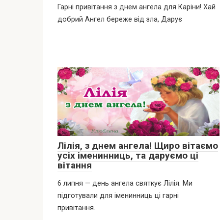
Гарні привітання з днем ангела для Каріни! Хай
добрий Ангел береже від зла, Дарує
Лілія, з днем ангела! Щиро вітаємо
усіх іменинниць, та даруємо ці
вітання
6 липня — день ангела святкує Лілія. Ми
підготували для іменинниць ці гарні
привітання.