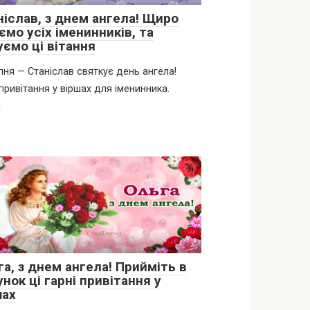
ніслав, з днем ангела! Щиро
ємо усіх іменинників, та
уємо ці вітання
пня — Станіслав святкує день ангела!
 привітання у віршах для іменинника.
л
а, з днем ангела! Прийміть в
нок ці гарні привітання у
шах