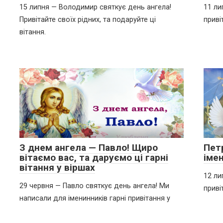
15 липня — Володимир святкує день ангела!
11 ли
Привітайте своїх рідних, та подаруйте ці
приві
вітання.
З днем ангела — Павло! Щиро
Петр
вітаємо вас, та даруємо ці гарні
імен
вітання у віршах
12 ли
29 червня — Павло святкує день ангела! Ми
приві
написали для іменинників гарні привітання у