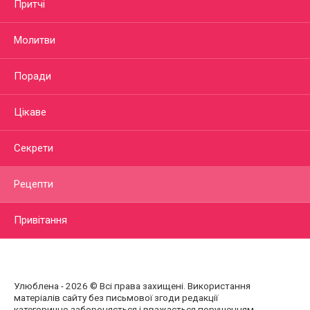
Притчі
Молитви
Поради
Цікаве
Секрети
Рецепти
Привітання
Улюблена - 2026 © Всі права захищені. Використання
матеріалів сайту без письмової згоди редакції
категорично забороняється і вважається порушенням