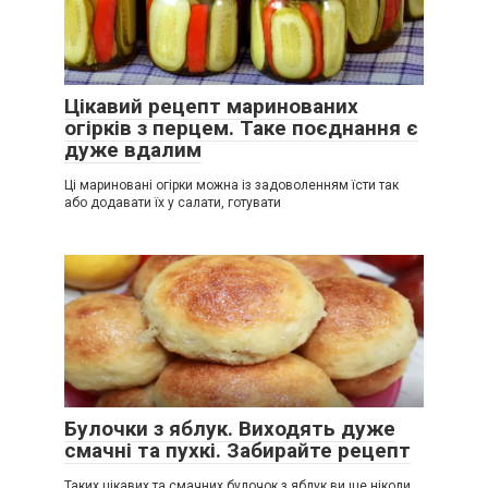
Цікавий рецепт маринованих
огірків з перцем. Таке поєднання є
дуже вдалим
Ці мариновані огірки можна із задоволенням їсти так
або додавати їх у салати, готувати
Булочки з яблук. Виходять дуже
смачні та пухкі. Забирайте рецепт
Таких цікавих та смачних булочок з яблук ви ще ніколи