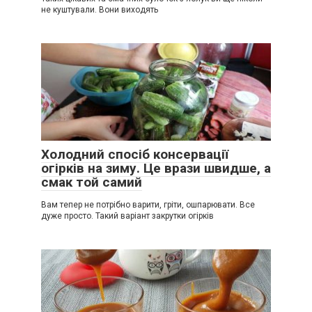
не куштували. Вони виходять
Холодний спосіб консервації
огірків на зиму. Це врази швидше, а
смак той самий
Вам тепер не потрібно варити, гріти, ошпарювати. Все
дуже просто. Такий варіант закрутки огірків