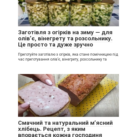
Заготівля з огірків на зиму — для
олів’є, вінегрету та розсольнику.
Це просто та дуже зручно
Приготуйте заготівлю з огірків, яка стане помічницею під
час приготування олів’є, вінегрету, розсольнику та
Смачний та натуральний м’ясний
хлібець. Рецепт, з яким
впорається кожна господиня