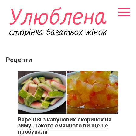
Перейти
к
контенту
Рецепти
Варення з кавунових скоринок на
зиму. Такого смачного ви ще не
пробували