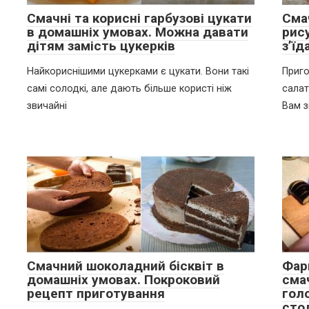
Смачні та корисні гарбузові цукати
Сма
в домашніх умовах. Можна давати
рису
дітям замість цукерків
з’ї
Найкориснішими цукерками є цукати. Вони такі
Приго
самі солодкі, але дають більше користі ніж
салат
звичайні
Вам з
Смачний шоколадний бісквіт в
Фар
домашніх умовах. Покроковий
сма
рецепт приготування
гол
сто