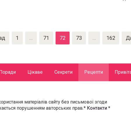
ад
1
…
71
72
73
…
162
Д
Поради
Цікаве
Секрети
Рецепти
Привіт
користання матеріалів сайту без письмової згоди
ажається порушенням авторських прав.*
Контакти
*