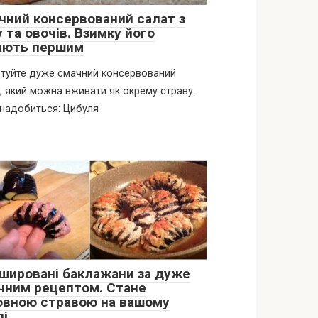
чний консервований салат з
 та овочів. Взимку його
дають першим
туйте дуже смачний консервований
, який можна вживати як окрему страву.
надобиться: Цибуля
шировані баклажани за дуже
чним рецептом. Стане
овною стравою на вашому
лі