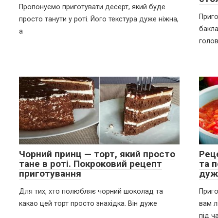
Пропонуємо приготувати десерт, який буде
Приго
просто танути у роті. Його текстура дуже ніжна,
бакла
а
голо
Чорний принц — торт, який просто
Рец
тане в роті. Покроковий рецепт
та п
приготування
дуж
Для тих, хто полюбляє чорний шоколад та
Приго
какао цей торт просто знахідка. Він дуже
вам л
під ч