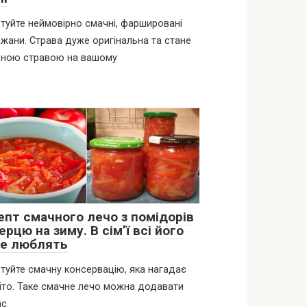
туйте неймовірно смачні, фаршировані
жани. Страва дуже оригінальна та стане
вною стравою на вашому
епт смачного лечо з помідорів
ерцю на зиму. В сім’ї всі його
е люблять
туйте смачну консервацію, яка нагадає
іто. Таке смачне лечо можна додавати
ас