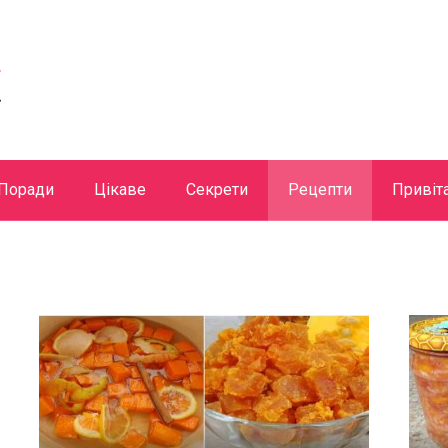
Поради
Цікаве
Секрети
Рецепти
Привіт