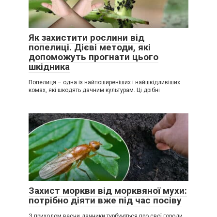
Як захистити рослини від
попелиці. Дієві методи, які
допоможуть прогнати цього
шкідника
Попелиця – одна із найпоширеніших і найшкідливіших
комах, які шкодять дачним культурам. Ці дрібні
Захист моркви від морквяної мухи:
потрібно діяти вже під час посіву
З приходом весни дачники турбуються про свої городи