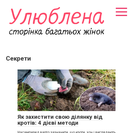
Перейти
к
контенту
Секрети
Як захистити свою ділянку від
кротів: 4 дієві методи
Насамперед варто зазначити, що кроти, хоч і виглядають