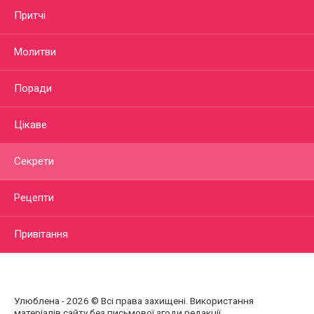
Притчі
Молитви
Поради
Цікаве
Секрети
Рецепти
Привітання
Улюблена - 2026 © Всі права захищені. Використання
матеріалів сайту без письмової згоди редакції