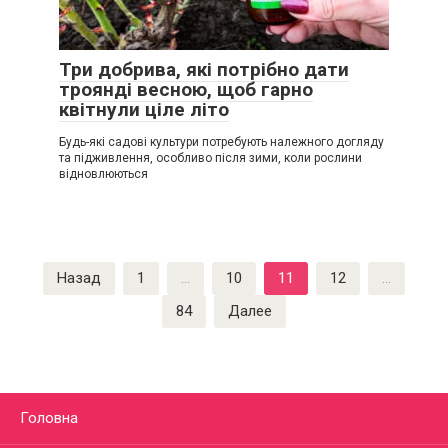
Три добрива, які потрібно дати
троянді весною, щоб гарно
квітнули ціле літо
Будь-які садові культури потребують належного догляду
та підживлення, особливо після зими, коли рослини
відновлюються
Пагинация
Назад
1
…
10
11
12
…
записей
84
Далее
Головна