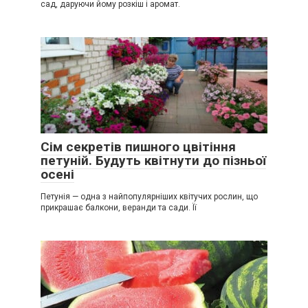
сад, даруючи йому розкіш і аромат.
Сім секретів пишного цвітіння
петуній. Будуть квітнути до пізньої
осені
Петунія — одна з найпопулярніших квітучих рослин, що
прикрашає балкони, веранди та сади. Її