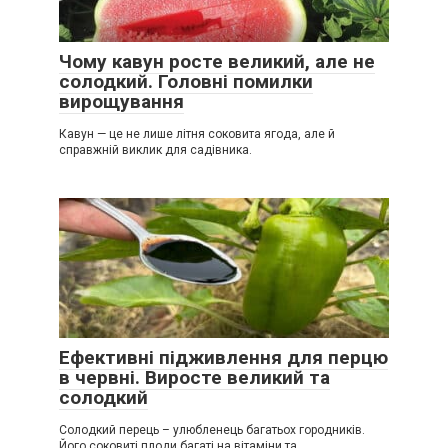
Чому кавун росте великий, але не
солодкий. Головні помилки
вирощування
Кавун — це не лише літня соковита ягода, але й
справжній виклик для садівника.
Ефективні підживлення для перцю
в червні. Виросте великий та
солодкий
Солодкий перець – улюбленець багатьох городників.
Його соковиті плоди багаті на вітаміни та