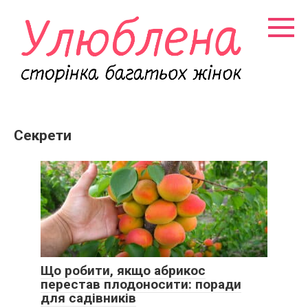
Перейти
к
контенту
Секрети
Що робити, якщо абрикос
перестав плодоносити: поради
для садівників