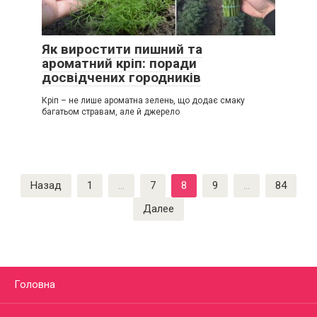
Як виростити пишний та
ароматний кріп: поради
досвідчених городників
Кріп – не лише ароматна зелень, що додає смаку
багатьом стравам, але й джерело
Пагинация
Назад
1
…
7
8
9
…
84
записей
Далее
Головна