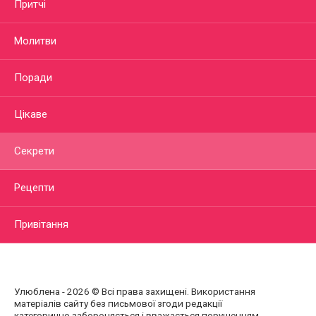
Притчі
Молитви
Поради
Цікаве
Секрети
Рецепти
Привітання
Улюблена - 2026 © Всі права захищені. Використання
матеріалів сайту без письмової згоди редакції
категорично забороняється і вважається порушенням