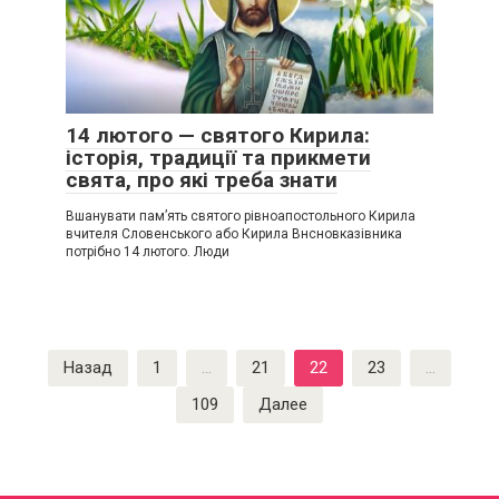
14 лютого — святого Кирила:
історія, традиції та прикмети
свята, про які треба знати
Вшанувати пам’ять святого рівноапостольного Кирила
вчителя Словенського або Кирила Внсновказівника
потрібно 14 лютого. Люди
Пагинация
Назад
1
…
21
22
23
…
записей
109
Далее