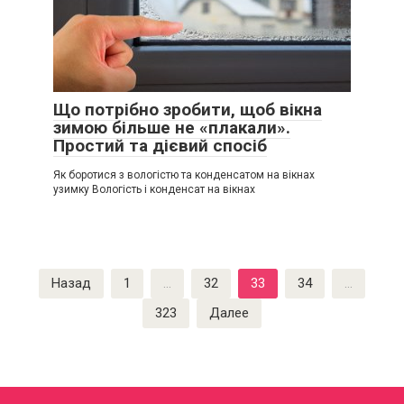
Що потрібно зробити, щоб вікна
зимою більше не «плакали».
Простий та дієвий спосіб
Як боротися з вологістю та конденсатом на вікнах
узимку Вологість і конденсат на вікнах
Пагинация
Назад
1
…
32
33
34
…
записей
323
Далее