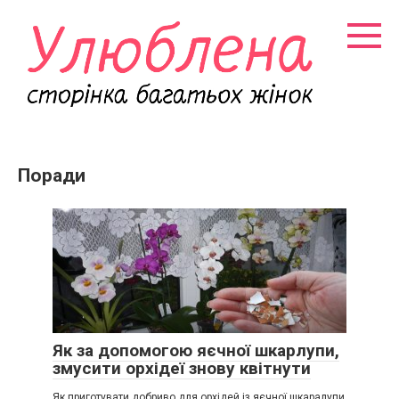
Перейти
к
контенту
Поради
Як за допомогою яєчної шкарлупи,
змусити орхідеї знову квітнути
Як приготувати добриво для орхідей із яєчної шкаралупи