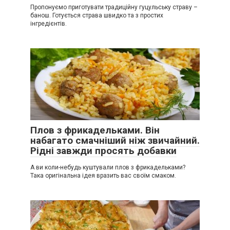
Пропонуємо приготувати традиційну гуцульську страву –
банош. Готується страва швидко та з простих
інгредієнтів.
Плов з фрикадельками. Він
набагато смачніший ніж звичайний.
Рідні завжди просять добавки
А ви коли-небудь куштували плов з фрикадельками?
Така оригінальна ідея вразить вас своїм смаком.