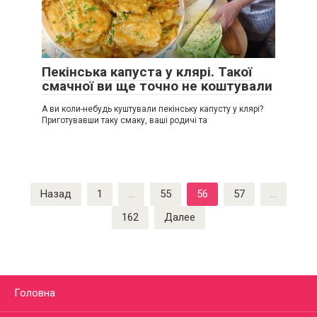
Пекінська капуста у клярі. Такої
смачної ви ще точно не коштували
А ви коли-небудь куштували пекінську капусту у клярі?
Приготувавши таку смаку, ваші родичі та
Пагинация
Назад
1
…
55
56
57
…
записей
162
Далее
Головна