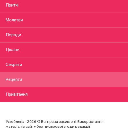
Притчі
Молитви
Поради
Цікаве
Секрети
Рецепти
Привітання
Улюблена - 2026 © Всі права захищені. Використання
матеріалів сайту без письмової згоди редакції