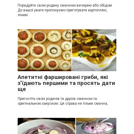
Порадуйте свою родину смачною вечерею або обідом.
До вашої уваги пропонуємо приготувати картопляні,
ліниві
Апетитні фаршировані гриби, які
з’їдають першими та просять дати
ще
Пригостіть своїх родичів та друзів смачною та
оригінальною закускою. Ця страва не тільки смачна,