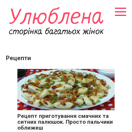
Перейти
к
контенту
Рецепти
Рецепт приготування смачних та
ситних палюшок. Просто пальчики
оближеш