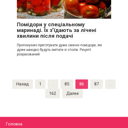
Помідори у спеціальному
маринаді. Їх з’їдають за лічені
хвилини після подачі
Пропонуємо приготувати дуже смачні помідори, які
дуже швидко будуть змітати зі столів. Рецепт
розрахований
Пагинация
Назад
1
…
85
86
87
…
записей
162
Далее
Головна