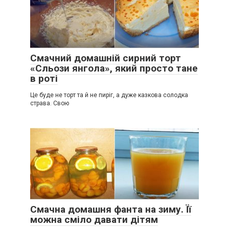
Смачний домашній сирний торт
«Сльози янгола», який просто тане
в роті
Це буде не торт та й не пиріг, а дуже казкова солодка
страва. Свою
Смачна домашня фанта на зиму. Її
можна сміло давати дітям