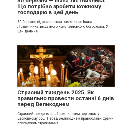
30 березня — Івана Ліствичника.
Що потрібно зробити кожному
господарю в цей день
30 березня відзначається пам’ять про Івана
Ліствичника, видатного християнського богослова. У
цей день не
Страсний тиждень 2025. Як
правильно провести останні 6 днів
перед Великоднем
Страсний тиждень є найважливішим періодом у
церковному році. Перед Великоднем православні храми
пригадують страждання