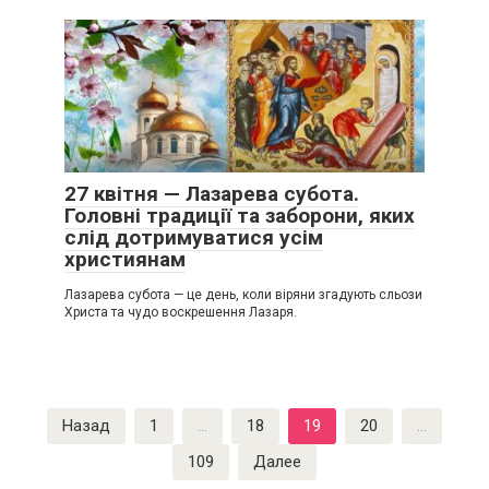
27 квітня — Лазарева субота.
Головні традиції та заборони, яких
слід дотримуватися усім
християнам
Лазарева субота — це день, коли віряни згадують сльози
Христа та чудо воскрешення Лазаря.
Пагинация
Назад
1
…
18
19
20
…
записей
109
Далее