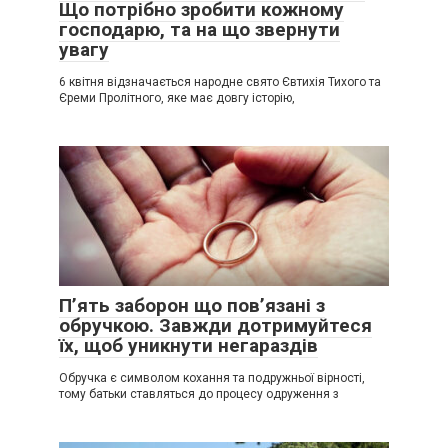
Що потрібно зробити кожному
господарю, та на що звернути
увагу
6 квітня відзначається народне свято Євтихія Тихого та
Єреми Пролітного, яке має довгу історію,
П’ять заборон що пов’язані з
обручкою. Завжди дотримуйтеся
їх, щоб уникнути негараздів
Обручка є символом кохання та подружньої вірності,
тому батьки ставляться до процесу одруження з