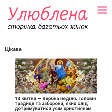
Перейти
к
контенту
Цікаве
13 квітня — Вербна неділя. Головні
традиції та заборони, яких слід
дотримуватися усім християнам