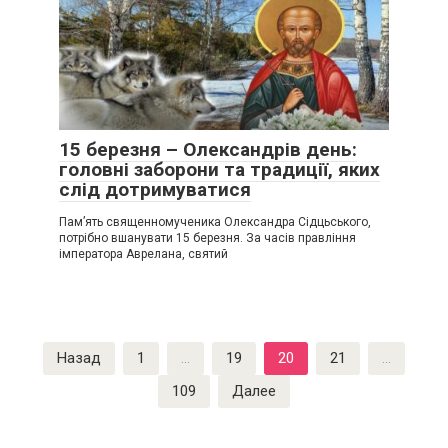
15 березня – Олександрів день:
головні заборони та традиції, яких
слід дотримуватися
Пам’ять священномученика Олександра Сідцьського,
потрібно вшанувати 15 березня. За часів правління
імператора Аврелана, святий
Пагинация
Назад
1
…
19
20
21
…
записей
109
Далее