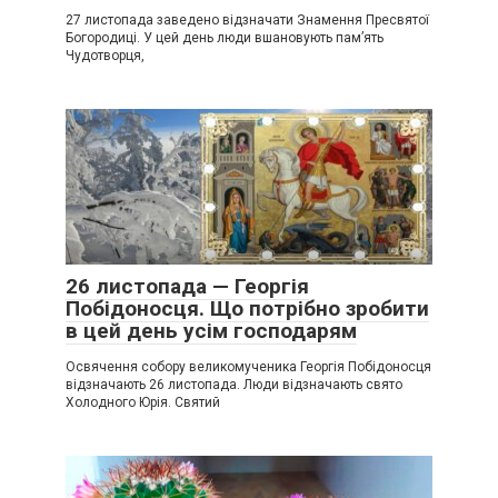
27 листопада заведено відзначати Знамення Пресвятої
Богородиці. У цей день люди вшановують пам’ять
Чудотворця,
26 листопада — Георгія
Побідоносця. Що потрібно зробити
в цей день усім господарям
Освячення собору великомученика Георгія Побідоносця
відзначають 26 листопада. Люди відзначають свято
Холодного Юрія. Святий