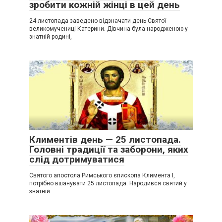
зробити кожній жінці в цей день
24 листопада заведено відзначати день Святої
великомучениці Катерини. Дівчина була народженою у
знатній родині,
Климентів день — 25 листопада.
Головні традиції та заборони, яких
слід дотримуватися
Святого апостола Римського єпископа Климента І,
потрібно вшанувати 25 листопада. Народився святий у
знатній