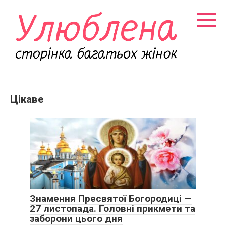
Перейти
к
контенту
Цікаве
Знамення Пресвятої Богородиці —
27 листопада. Головні прикмети та
заборони цього дня