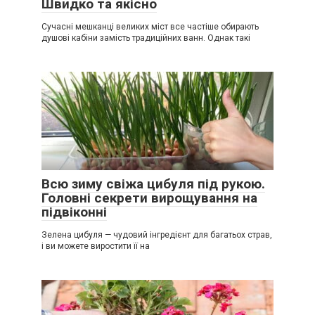
Швидко та якісно
Сучасні мешканці великих міст все частіше обирають
душові кабіни замість традиційних ванн. Однак такі
Всю зиму свіжа цибуля під рукою.
Головні секрети вирощування на
підвіконні
Зелена цибуля — чудовий інгредієнт для багатьох страв,
і ви можете виростити її на