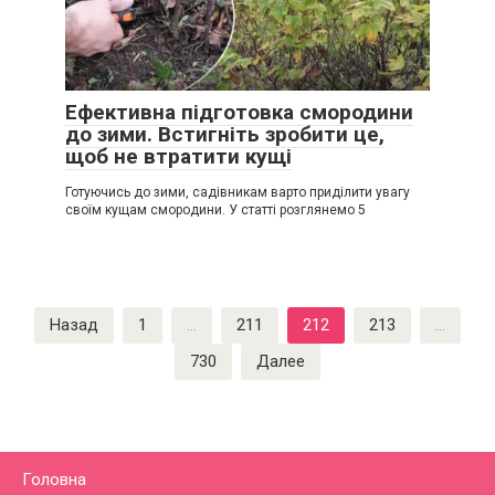
Ефективна підготовка смородини
до зими. Встигніть зробити це,
щоб не втратити кущі
Готуючись до зими, садівникам варто приділити увагу
своїм кущам смородини. У статті розглянемо 5
Пагинация
Назад
1
…
211
212
213
…
записей
730
Далее
Головна