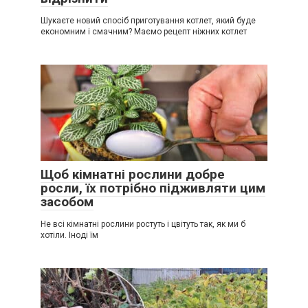
Шукаєте новий спосіб приготування котлет, який буде
економним і смачним? Маємо рецепт ніжних котлет
Щоб кімнатні рослини добре
росли, їх потрібно підживляти цим
засобом
Не всі кімнатні рослини ростуть і цвітуть так, як ми б
хотіли. Іноді їм