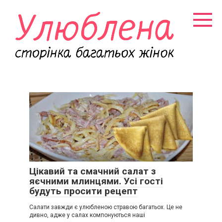
Перейти
к
контенту
Цікавий та смачний салат з
яєчними млинцями. Усі гості
будуть просити рецепт
Салати завжди є улюбленою стравою багатьох. Це не
дивно, адже у салах компонуються наші