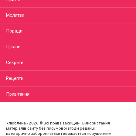
Молитви
Поради
Цікаве
Секрети
Рецепти
Привітання
Улюблена - 2026 © Всі права захищені. Використання
матеріалів сайту без письмової згоди редакції
категорично забороняється і вважається порушенням