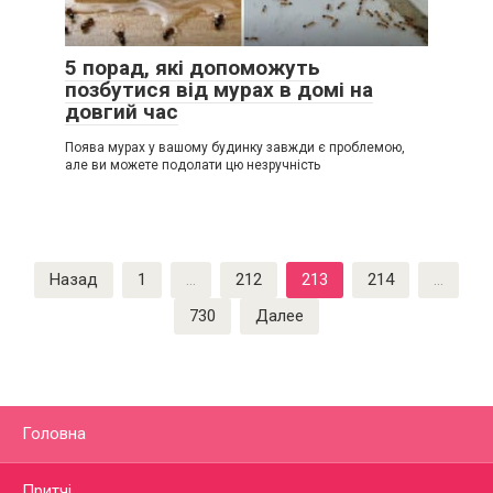
5 порад, які допоможуть
позбутися від мурах в домі на
довгий час
Поява мурах у вашому будинку завжди є проблемою,
але ви можете подолати цю незручність
Пагинация
Назад
1
…
212
213
214
…
записей
730
Далее
Головна
Притчі