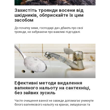
Захистіть троянди восени від
шкідників, обприскайте їх цим
засобом
До початку зими, господарі дач дбають про свої
троянди, не забуваючи про важливі підгодівлі.
Ефективні методи видалення
вапняного нальоту на сантехніці,
без зайвих зусиль
Часте очищення ванної не завжди допомагає уникнути
білого вапнякового нальоту на кранах, змішувачах та