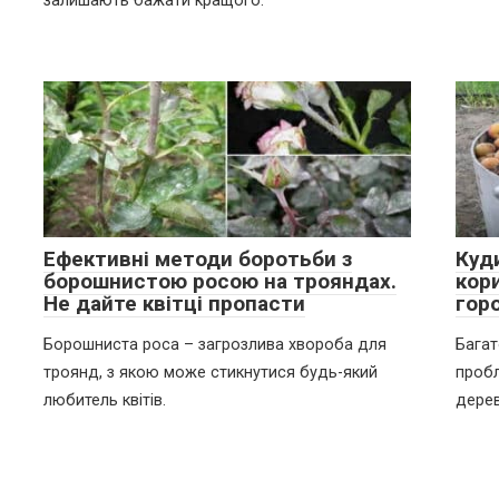
залишають бажати кращого.
Ефективні методи боротьби з
Куди
борошнистою росою на трояндах.
кор
Не дайте квітці пропасти
гор
Борошниста роса – загрозлива хвороба для
Багат
троянд, з якою може стикнутися будь-який
пробл
любитель квітів.
дерев