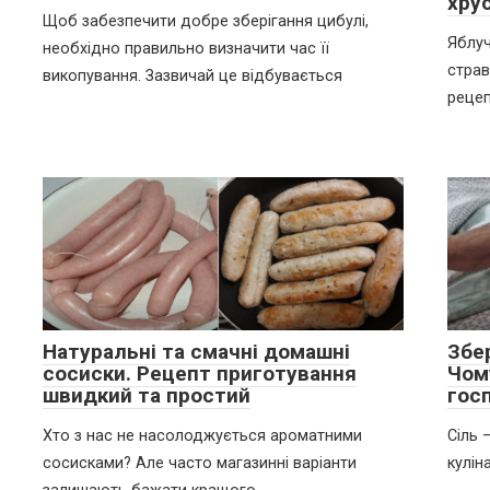
хру
Щоб забезпечити добре зберігання цибулі,
Яблуч
необхідно правильно визначити час її
страв
викопування. Зазвичай це відбувається
реце
Натуральні та смачні домашні
Збе
сосиски. Рецепт приготування
Чом
швидкий та простий
гос
Хто з нас не насолоджується ароматними
Сіль 
сосисками? Але часто магазинні варіанти
кулін