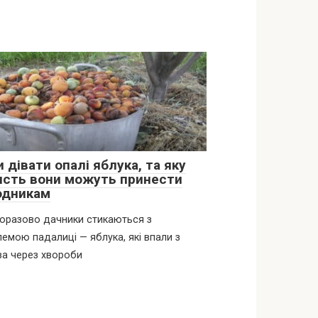
 дівати опалі яблука, та яку
исть вони можуть принести
одникам
оразово дачники стикаються з
емою падалиці — яблука, які впали з
а через хвороби