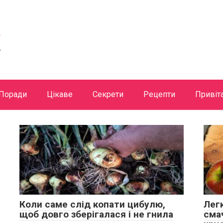
Поради
Цікаве
Секрети
Рецепти
Привіт
Коли саме слід копати цибулю,
Лег
щоб довго зберігалася і не гнила
сма