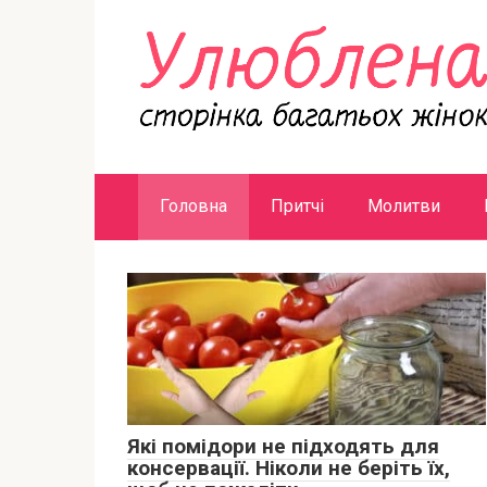
Перейти
к
контенту
Головна
Притчі
Молитви
Які помідори не підходять для
консервації. Ніколи не беріть їх,