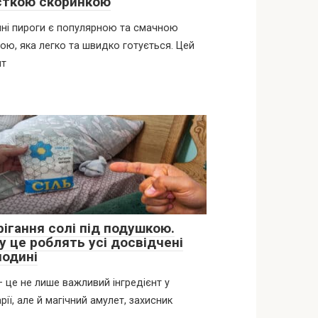
сткою скоринкою
ні пироги є популярною та смачною
ою, яка легко та швидко готується. Цей
пт
рігання солі під подушкою.
у це роблять усі досвідчені
подині
— це не лише важливий інгредієнт у
арії, але й магічний амулет, захисник