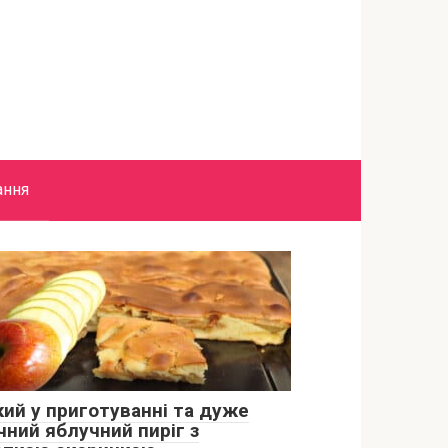
ання
кий у приготуванні та дуже
чний яблучний пиріг з