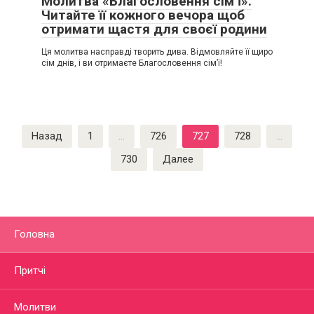
Молитва «Благословення сім’ї».
Читайте її кожного вечора щоб
отримати щастя для своєї родини
Ця молитва насправді творить дива. Відмовляйте її щиро
сім днів, і ви отримаєте Благословення сім’ї!
Пагинация
Назад
1
…
726
727
728
…
записей
730
Далее
Головна
Притчі
Молитви