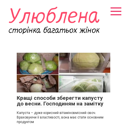
Перейти
к
контенту
Кращі способи зберегти капусту
до весни. Господиням на замітку
Капуста – дуже корисний вітаміновмісний овоч.
Враховуючи її властивості, вона має стати основним
продуктом