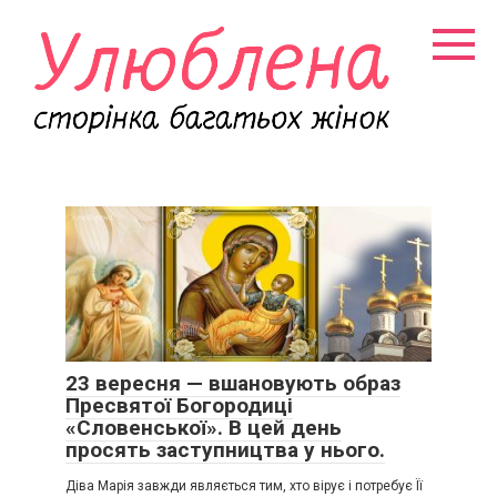
Перейти
к
контенту
23 вересня — вшановують образ
Пресвятої Богородиці
«Словенської». В цей день
просять заступництва у нього.
Діва Марія завжди являється тим, хто вірує і потребує Її