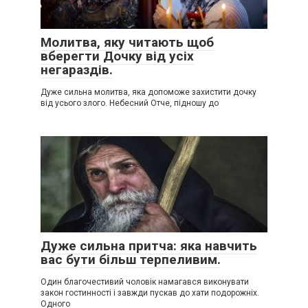
Молитва, яку читають щоб
вберегти Дочку від усіх
негараздів.
Дуже сильна молитва, яка допоможе захистити дочку
від усього злого. Небесний Отче, підношу до
Дуже сильна притча: яка навчить
вас бути більш терпеливим.
Один благочестивий чоловік намагався виконувати
закон гостинності і завжди пускав до хати подорожніх.
Одного