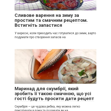
Сливове варення на зиму за
простим та смачним рецептом.
Встигніть запастися
У вересні, коли приходить час готуватися до зими, варто
подумати про створення запасів на
Маринад для скумбрії, який
зробить її такою смачною, що усі
гості будуть просити дати рецепт
Скумбрія — це чудова рибка, яку можна легко
приготувати вдома та подавати як на