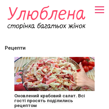
Перейти
к
контенту
Рецепти
Оновлений крабовий салат. Всі
гості просять поділились
рецептом