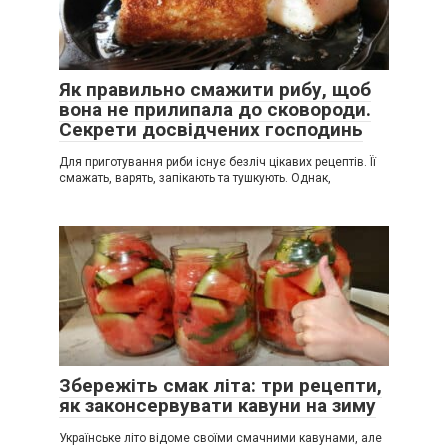
Як правильно смажити рибу, щоб
вона не прилипала до сковороди.
Секрети досвідчених господинь
Для приготування риби існує безліч цікавих рецептів. Її
смажать, варять, запікають та тушкують. Однак,
Збережіть смак літа: три рецепти,
як законсервувати кавуни на зиму
Українське літо відоме своїми смачними кавунами, але