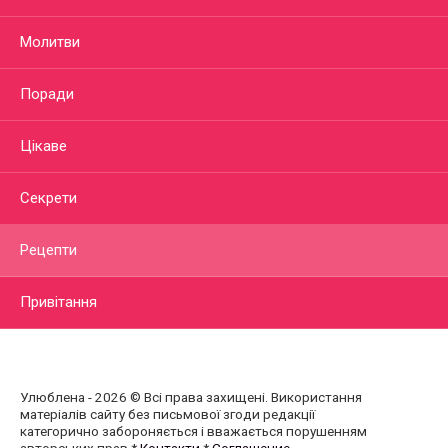
Молитви
Поради
Цікаве
Секрети
Рецепти
Привітання
Улюблена - 2026 © Всі права захищені. Використання
матеріалів сайту без письмової згоди редакції
категорично забороняється і вважається порушенням
авторських прав.*
Контакти
*
Соглашение