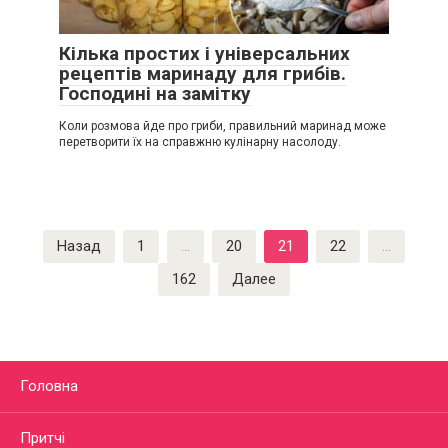
Кілька простих і універсальних
рецептів маринаду для грибів.
Господині на замітку
Коли розмова йде про гриби, правильний маринад може
перетворити їх на справжню кулінарну насолоду.
Пагинация
Назад
1
…
20
21
22
…
записей
162
Далее
Головна
Притчі