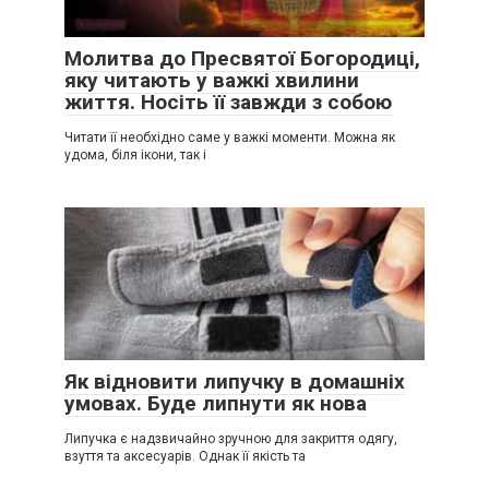
Молитва до Пресвятої Богородиці,
яку читають у важкі хвилини
життя. Носіть її завжди з собою
Читати її необхідно саме у важкі моменти. Можна як
удома, біля ікони, так і
Як відновити липучку в домашніх
умовах. Буде липнути як нова
Липучка є надзвичайно зручною для закриття одягу,
взуття та аксесуарів. Однак її якість та