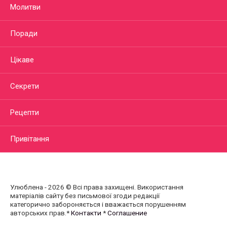
Молитви
Поради
Цікаве
Секрети
Рецепти
Привітання
Улюблена - 2026 © Всі права захищені. Використання
матеріалів сайту без письмової згоди редакції
категорично забороняється і вважається порушенням
авторських прав.*
Контакти
*
Соглашение