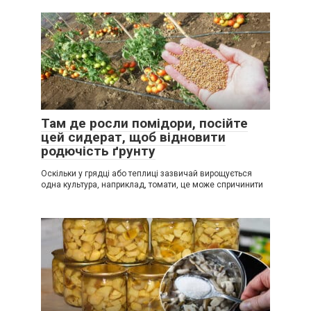
Там де росли помідори, посійте
цей сидерат, щоб відновити
родючість ґрунту
Оскільки у грядці або теплиці зазвичай вирощується
одна культура, наприклад, томати, це може спричинити