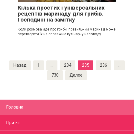
Кілька простих і універсальних
рецептів маринаду для грибів.
Господині на замітку
Коли розмова йде про гриби, правильний маринад може
перетворити їх на справжню кулінарну насолоду.
Пагинация
Назад
1
…
234
235
236
…
записей
730
Далее
Головна
Притчі