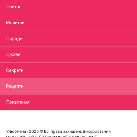
Притчі
Молитви
Поради
Цікаве
Секрети
Рецепти
Привітання
Улюблена - 2026 © Всі права захищені. Використання
матеріалів сайту без письмової згоди редакції