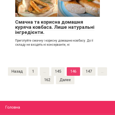
Смачна та корисна домашня
куряча ковбаса. Лише натуральні
інгредієнти.
Приготуйте смачну і корисну домашню ковбасу. До її
складу не входять ні консерванти, ні
Пагинация
Назад
1
…
145
146
147
…
записей
162
Далее
Головна