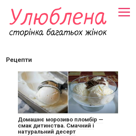
Перейти
к
контенту
Рецепти
Домашнє морозиво пломбір —
смак дитинства. Смачний і
натуральний десерт