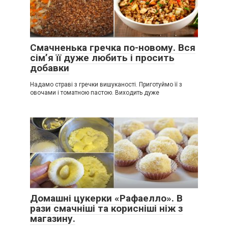
Смачненька гречка по-новому. Вся
сім’я її дуже любить і просить
добавки
Надамо страві з гречки вишуканості. Приготуймо її з
овочами і томатною пастою. Виходить дуже
Домашні цукерки «Рафаелло». В
рази смачніші та корисніші ніж з
магазину.