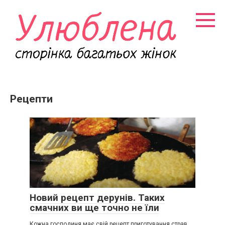
Перейти
к
контенту
Рецепти
Новий рецепт дерунів. Таких
смачних ви ще точно не їли
Кожна господиня має свій рецепт приготування страв.