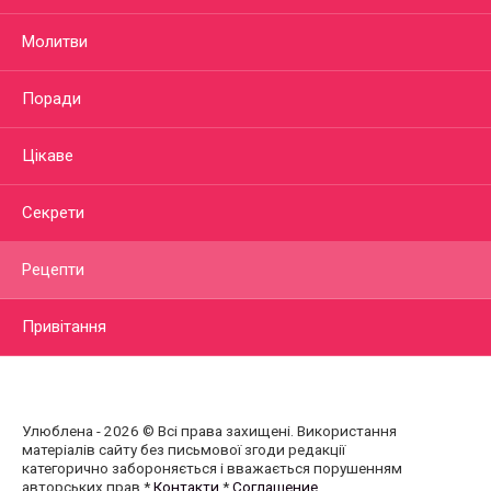
Молитви
Поради
Цікаве
Секрети
Рецепти
Привітання
Улюблена - 2026 © Всі права захищені. Використання
матеріалів сайту без письмової згоди редакції
категорично забороняється і вважається порушенням
авторських прав.*
Контакти
*
Соглашение