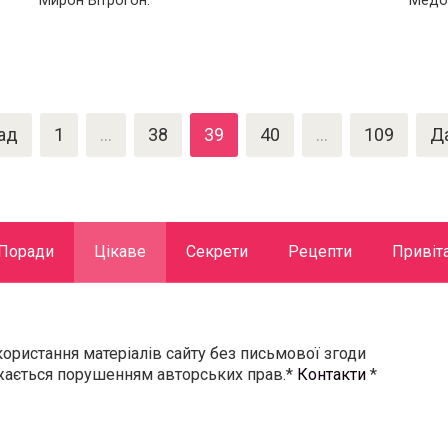
Мирон Вітрогон.
Медо
ад
1
…
38
39
40
…
109
Д
Поради
Цікаве
Секрети
Рецепти
Привіт
користання матеріалів сайту без письмової згоди
ажається порушенням авторських прав.*
Контакти
*