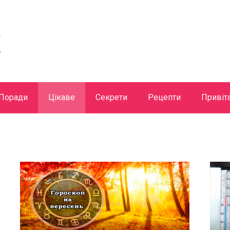
Поради
Цікаве
Секрети
Рецепти
Привіт