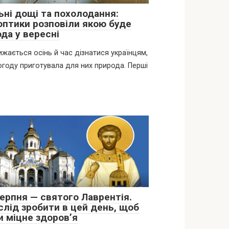
ьні дощі та похолодання:
оптики розповіли якою буде
да у вересні
жається осінь й час дізнатися українцям,
огоду приготувала для них природа. Перші
серпня — святого Лаврентія.
слід зробити в цей день, щоб
и міцне здоров’я