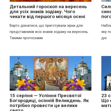
Детальний гороскоп на вересень
Сил
для усіх знаків зодіаку. Чого
син
чекати від першого місяця осені
пого
Варто дізнатися, що приготували зірки для
Набли
представників всіх знаків зодіаку на вересень.
яку п
Такими прогнозами
дні
15 серпня — Успіння Пресвятої
23 
Богородиці, осінній Великдень. Як
Що 
потрібно провести це велике
мат
свято