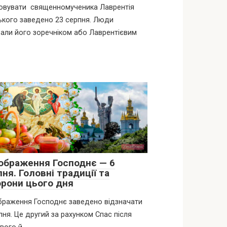
овувати священномученика Лаврентія
кого заведено 23 серпня. Люди
али його зоречніком або Лаврентієвим
ображення Господнє — 6
ня. Головні традиції та
орони цього дня
браження Господнє заведено відзначати
пня. Це другий за рахунком Спас після