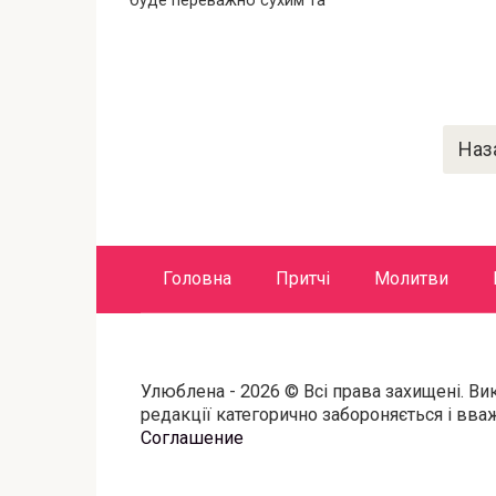
буде переважно сухим та
Пагинация
Наз
записей
Головна
Притчі
Молитви
Улюблена - 2026 © Всі права захищені. Ви
редакції категорично забороняється і вв
Соглашение