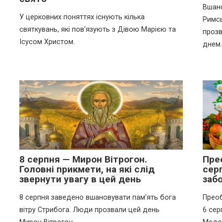
Вшан
У церковних поняттях існують кілька
Римсь
святкувань, які пов’язують з Дівою Марією та
прозв
Ісусом Христом.
днем.
8 серпня — Мирон Вітрогон.
Пре
Головні прикмети, на які слід
серп
звернути увагу в цей день
заб
8 серпня заведено вшановувати пам’ять бога
Прео
вітру Стрибога. Люди прозвали цей день
6 сер