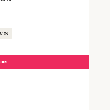
вого й
алее
ання