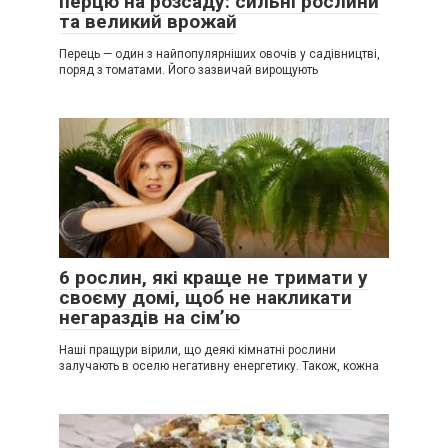
перцю на розсаду: сильні рослини
та великий врожай
Перець — один з найпопулярніших овочів у садівництві,
поряд з томатами. Його зазвичай вирощують
6 рослин, які краще не тримати у
своєму домі, щоб не накликати
негараздів на сім’ю
Наші пращури вірили, що деякі кімнатні рослини
залучають в оселю негативну енергетику. Також, кожна