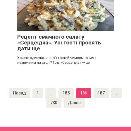
Рецепт смачного салату
«Серцеїдка». Усі гості просять
дати ще
Хочете здивувати своїх гостей чимось новим і
незвичним на столі? Тоді «Серцеїдка» — це
Пагинация
Назад
1
…
185
186
187
…
записей
730
Далее