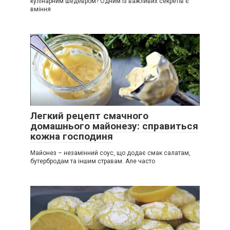
кулінарним шедевром? Одним із важливих секретів є
вміння
Легкий рецепт смачного
домашнього майонезу: справиться
кожна господиня
Майонез – незамінний соус, що додає смак салатам,
бутербродам та іншим стравам. Але часто