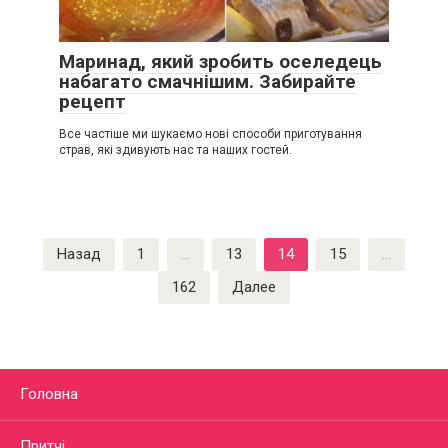
Маринад, який зробить оселедець
набагато смачнішим. Забирайте
рецепт
Все частіше ми шукаємо нові способи приготування
страв, які здивують нас та наших гостей.
Пагинация
Назад
1
…
13
14
15
…
записей
162
Далее
Головна
Притчі