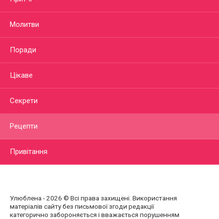
Молитви
Поради
Цікаве
Секрети
Рецепти
Привітання
Улюблена - 2026 © Всі права захищені. Використання
матеріалів сайту без письмової згоди редакції
категорично забороняється і вважається порушенням