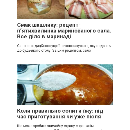
Смак шашлику: рецепт-
п’ятихвилинка маринованого сала.
Все діло в маринаді
Сало є традиційною українською закускою, яку подають
до будь-якого столу. За цим рецептом, сало
Коли правильно солити їжу: під
час приготування чи уже після
Що може зробити звичайну страву справжнім