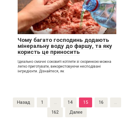
Чому багато господинь додають
мінеральну воду до фаршу, та яку
користь це приносить
Ідеально смачні соковиті котлети зі скоринкою можна
легко приготувати, використовуючи несподівані
інгредієнти. Дізнайтеся, як
Пагинация
Назад
1
…
14
15
16
…
записей
162
Далее