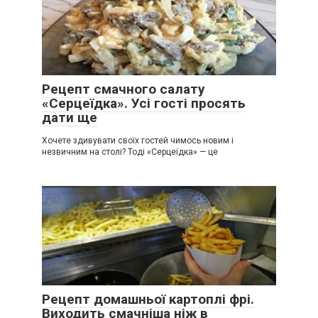
Рецепт смачного салату
«Серцеїдка». Усі гості просять
дати ще
Хочете здивувати своїх гостей чимось новим і
незвичним на столі? Тоді «Серцеїдка» — це
Рецепт домашньої картоплі фрі.
Виходить смачніша ніж в