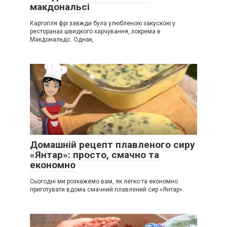
макдональсі
Картопля фрі завжди була улюбленою закускою у
ресторанах швидкого харчування, зокрема в
Макдональдс. Однак,
Домашній рецепт плавленого сиру
«Янтар»: просто, смачно та
економно
Сьогодні ми розкажемо вам, як легко та економно
приготувати вдома смачний плавлений сир «Янтар».