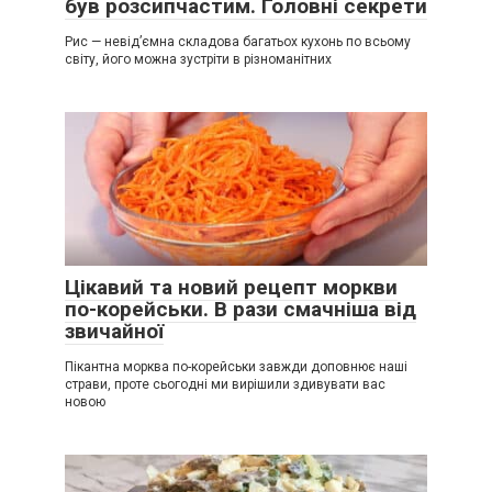
був розсипчастим. Головні секрети
Рис — невід’ємна складова багатьох кухонь по всьому
світу, його можна зустріти в різноманітних
Цікавий та новий рецепт моркви
по-корейськи. В рази смачніша від
звичайної
Пікантна морква по-корейськи завжди доповнює наші
страви, проте сьогодні ми вирішили здивувати вас
новою