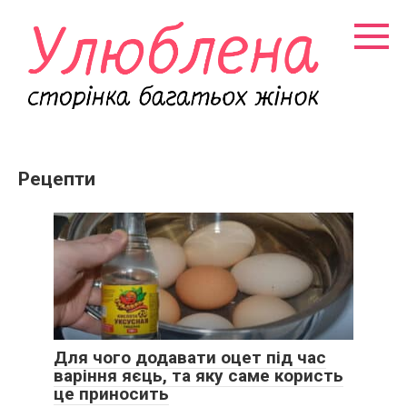
Перейти
к
контенту
Рецепти
Для чого додавати оцет під час
варіння яєць, та яку саме користь
це приносить