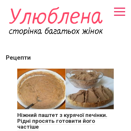
Перейти
к
контенту
Рецепти
Ніжний паштет з курячої печінки.
Рідні просять готовити його
частіше