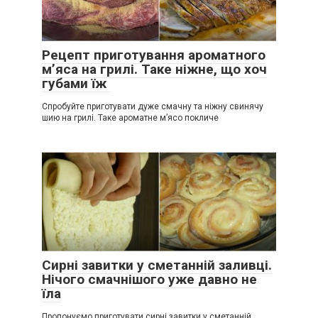
Рецепт приготування ароматного
м’яса на грилі. Таке ніжне, що хоч
губами їж
Спробуйте приготувати дуже смачну та ніжну свинячу
шию на грилі. Таке ароматне м’ясо покличе
Сирні завитки у сметанній заливці.
Нічого смачнішого уже давно не
їла
Пропонуємо приготувати сирні завитки у сметанній