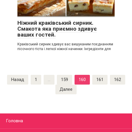
Ніжний краківський сирник.
Смакота яка приємно здивує
ваших гостей.
Краківський сирник здивує вас вишуканим поєднанням
пісочного тіста і легкої ніжної начинки. Інгредієнти для
Пагинация
Назад
1
…
159
160
161
162
записей
Далее
Головна