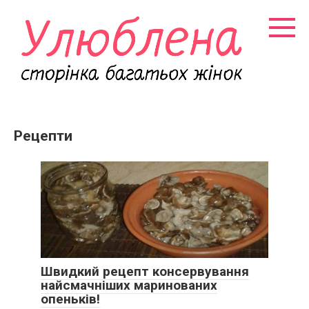
Перейти
к
контенту
Рецепти
Швидкий рецепт консервування
найсмачніших маринованих
опеньків!