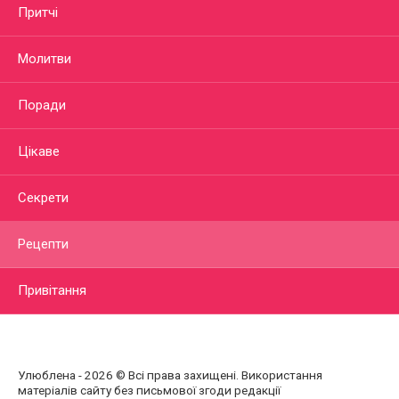
Притчі
Молитви
Поради
Цікаве
Секрети
Рецепти
Привітання
Улюблена - 2026 © Всі права захищені. Використання
матеріалів сайту без письмової згоди редакції