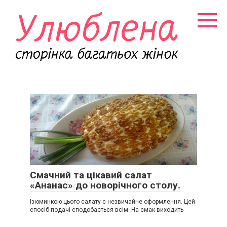
Перейти
к
контенту
Смачний та цікавий салат
«Ананас» до новорічного столу.
Ізюминкою цього салату є незвичайне оформлення. Цей
спосіб подачі сподобається всім. На смак виходить