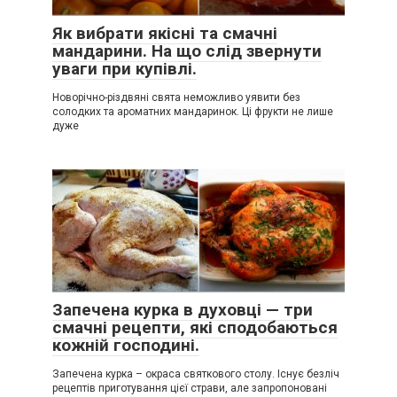
Як вибрати якісні та смачні
мандарини. На що слід звернути
уваги при купівлі.
Новорічно-різдвяні свята неможливо уявити без
солодких та ароматних мандаринок. Ці фрукти не лише
дуже
Запечена курка в духовці — три
смачні рецепти, які сподобаються
кожній господині.
Запечена курка – окраса святкового столу. Існує безліч
рецептів приготування цієї страви, але запропоновані