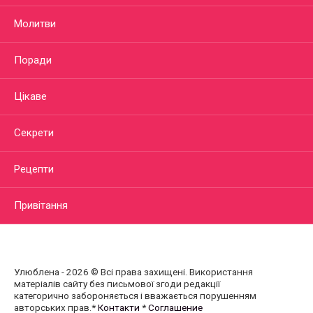
Молитви
Поради
Цікаве
Секрети
Рецепти
Привітання
Улюблена - 2026 © Всі права захищені. Використання
матеріалів сайту без письмової згоди редакції
категорично забороняється і вважається порушенням
авторських прав.*
Контакти
*
Соглашение