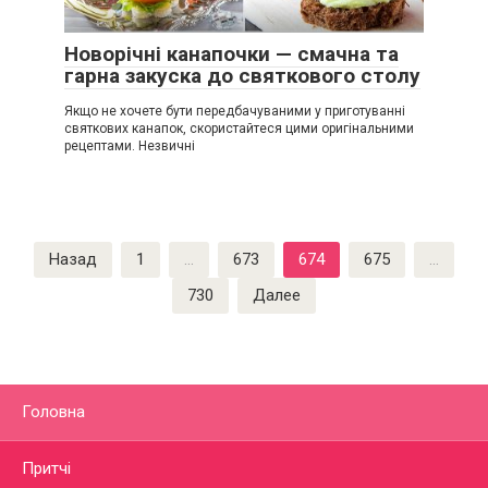
Новорічні канапочки — смачна та
гарна закуска до святкового столу
Якщо не хочете бути передбачуваними у приготуванні
святкових канапок, скористайтеся цими оригінальними
рецептами. Незвичні
Пагинация
Назад
1
…
673
674
675
…
записей
730
Далее
Головна
Притчі